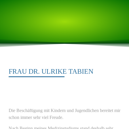
FRAU DR. ULRIKE TABIEN
Die Beschäftigung mit Kindern und Jugendlichen bereitet mir
schon immer sehr viel Freude.
Nach Beginn meines Medizinstudiums stand deshalb sehr