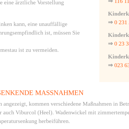
⇒
116 1
 eine ärztliche Vorstellung
Kinderk
⇒
0 231 
rinken kann, eine unauffällige
hrungsempfindlich ist, müssen Sie
Kinderk
⇒
0 23 3
rmestau ist zu vermeiden.
Kinderkl
⇒
023 63
 SENKENDE MASSNAHMEN
en angezeigt, kommen verschiedene Maßnahmen in Betra
r auch Viburcol (Heel). Wadenwickel mit zimmertemp
mperatursenkung herbeiführen.