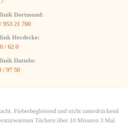
17
linik Dortmund:
/ 953 21 700
link Herdecke:
0 / 62 0
inik Datteln:
 / 97 50
cht. Fieberbegleitend und nicht unterdrückend
eraturwarmen Tüchern über 10 Minuten 3 Mal