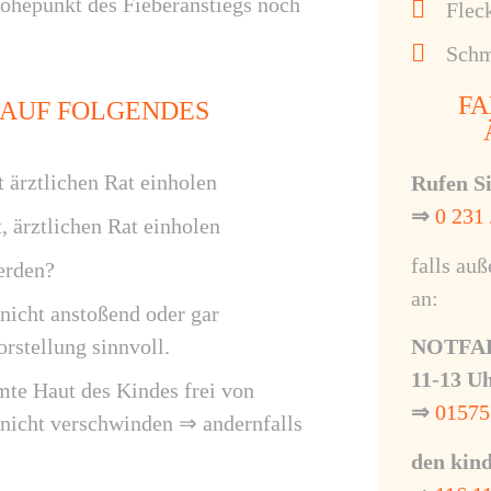
Höhepunkt des Fieberanstiegs noch
Flec
Schm
FA
 AUF FOLGENDES
 ärztlichen Rat einholen
Rufen Si
⇒
0 231 
 ärztlichen Rat einholen
falls auß
erden?
an:
 nicht anstoßend oder gar
orstellung sinnvoll.
NOTFALL
11-13 Uh
mte Haut des Kindes frei von
⇒
01575
t nicht verschwinden ⇒ andernfalls
den kind