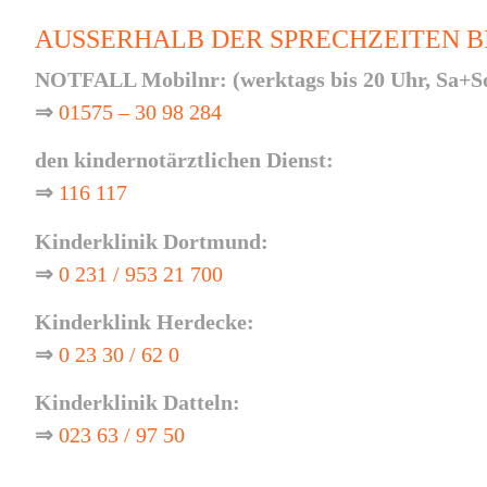
AUSSERHALB DER SPRECHZEITEN BI
NOTFALL Mobilnr: (werktags bis 20 Uhr, Sa+So
⇒
01575 – 30 98 284
den kindernotärztlichen Dienst:
⇒
116 117
Kinderklinik Dortmund:
⇒
0 231 / 953 21 700
Kinderklink Herdecke:
⇒
0 23 30 / 62 0
Kinderklinik Datteln:
⇒
023 63 / 97 50