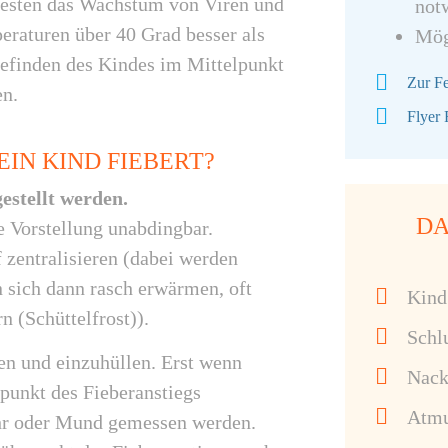
besten das Wachstum von Viren und
not
eraturen über 40 Grad besser als
Mög
Befinden des Kindes im Mittelpunkt
Zur F
en.
Flyer
IN KIND FIEBERT?
estellt werden.
DA
he Vorstellung unabdingbar.
 zentralisieren (dabei werden
 sich dann rasch erwärmen, oft
Kind
 (Schüttelfrost)).
Schl
en und einzuhüllen. Erst wenn
Nack
punkt des Fieberanstiegs
Atmu
 Ohr oder Mund gemessen werden.